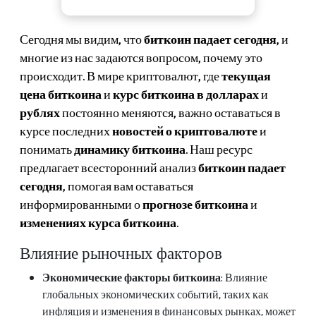
Сегодня мы видим, что
биткоин падает сегодня
, и
многие из нас задаются вопросом, почему это
происходит. В мире криптовалют, где
текущая
цена биткоина
и
курс биткоина в долларах
и
рублях
постоянно меняются, важно оставаться в
курсе последних
новостей о криптовалюте
и
понимать
динамику биткоина
. Наш ресурс
предлагает всесторонний анализ
биткоин падает
сегодня
, помогая вам оставаться
информированными о
прогнозе биткоина
и
изменениях курса биткоина
.
Влияние рыночных факторов
Экономические факторы биткоина
: Влияние
глобальных экономических событий, таких как
инфляция и изменения в финансовых рынках, может